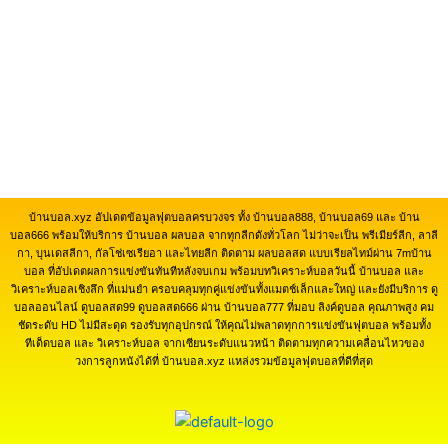
บ้านบอล.xyz อัปเดตข้อมูลฟุตบอลครบวงจร ทั้ง บ้านบอล888, บ้านบอล69 และ บ้าน
บอล666 พร้อมให้บริการ บ้านบอล ผลบอล จากทุกลีกดังทั่วโลก ไม่ว่าจะเป็น พรีเมียร์ลีก, ลาลี
กา, บุนเดสลีกา, กัลโช่เซเรียอา และไทยลีก ติดตาม ผลบอลสด แบบเรียลไทม์ผ่าน 7mบ้าน
บอล ที่อัปเดตผลการแข่งขันทันทีหลังจบเกม พร้อมบทวิเคราะห์บอลวันนี้ บ้านบอล และ
วิเคราะห์บอลเชิงลึก ที่แม่นยำ ครอบคลุมทุกคู่แข่งขันทั้งแมตช์เล็กและใหญ่ และยังมีบริการ
ดู
บอลออนไลน์
ดูบอลสด99
ดูบอลสด666
ผ่าน บ้านบอล777 ที่มอบ
ลิงค์ดูบอล
คุณภาพสูง คม
ชัดระดับ HD ไม่มีสะดุด รองรับทุกอุปกรณ์ ให้คุณไม่พลาดทุกการแข่งขันฟุตบอล พร้อมทั้ง
ทีเด็ดบอล
และ
วิเคราะห์บอล
จากเซียนระดับแนวหน้า ติดตามทุกความเคลื่อนไหวของ
วงการลูกหนังได้ที่ บ้านบอล.xyz แหล่งรวมข้อมูลฟุตบอลที่ดีที่สุด